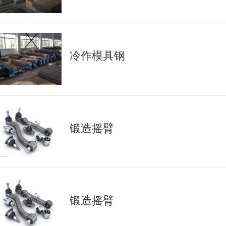
冷作模具钢
锻造摇臂
锻造摇臂