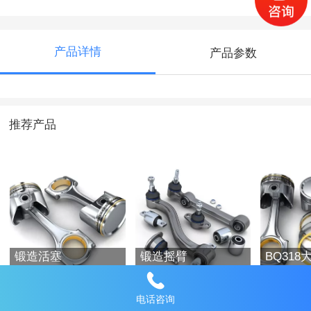
产品详情
产品参数
推荐产品
锻造活塞
锻造摇臂
BQ31
模具用
电话咨询