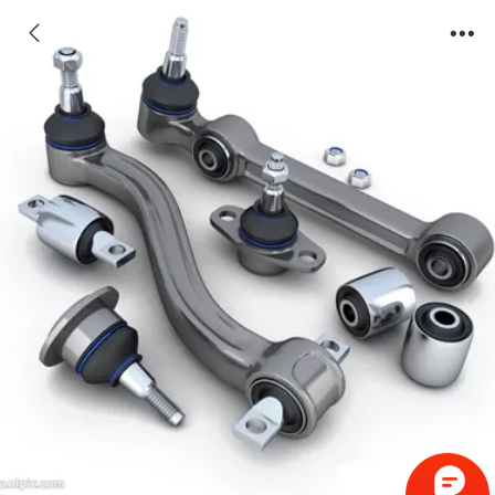
BQ407精品级热锻模具钢